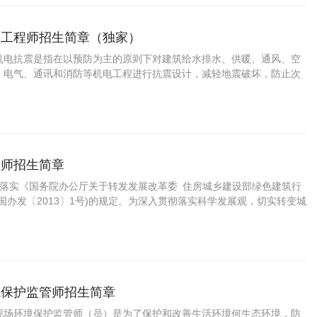
震工程师招生简章（独家）
机电抗震是指在以预防为主的原则下对建筑给水排水、供暖、通风、空
、电气、通讯和消防等机电工程进行抗震设计，减轻地震破坏，防止次
员伤亡，减少经济损失，做到安全可靠、技术先进、经济合理、维护管
机电抗震工程师是为适应我国经济发展和基础设施建设需要而培养的应用
人员。一名合格的建筑机电抗震工程师应当具备以下特点：（1）学习机
和建筑抗震设计基础的相关知识；（2）获得建筑机电抗震设计基础训
电抗震设计实务能力；（3）能够对抗
理师招生简章
彻落实《国务院办公厅关于转发发展改革委 住房城乡建设部绿色建筑行
国办发〔2013〕1号)的规定。为深入贯彻落实科学发展观，切实转变城
筑业发展方式，提高资源利用效率，实现节能减排约束性目标，积极应
，建设资源节约型、环境友好型社会，提高生态文明水平，改善人民生
行动方案。 充分认识开展绿色建筑行动的重要意义：绿色建筑是在建筑
最大限度地节约资源、保护环境和减少污染，为人们提供健康、适用和
，与自然和谐共生的建
境保护监管师招生简章
现场环境保护监管师（员）是为了保护和改善生活环境何生态环境，防