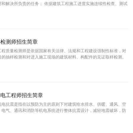
理和解决所负责的任务； 依据建筑工程施工进度实施连续性检查、测试
保建筑工程质量符合国家现行施工质量验收规范合格标准； 对建筑工程
工序的质量检查； 对建筑工程原材料的样本测试和质量检测； 负责建筑
的质量异常的处理与跟踪；负责建筑工程的质量要求，组织相关单位分
告，提出质量改进方案以改进质量、成本和整体效率。
量检测师招生简章
工程质量检测师是依据国家有关法律、法规和工程建设强制性标准，对
目的抽样检测和对进入施工现场的建筑材料、构配件的见证取样检测。
现的建设单位、监理单位、施工单位违反有关法律、法规和工程建设强
，以及涉及结构安全检测结果的不合格情况，及时报告工程所在地建设
机电工程师招生简章
机电抗震是指在以预防为主的原则下对建筑给水排水、供暖、通风、空
、电气、通讯和消防等机电系统进行整体抗震设计，减轻地震破坏，防
免