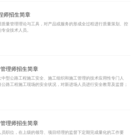
工程师招生简章
用质量管理理论与工具，对产品或服务的形成全过程进行质量策划、控
的专业技术人员。
全管理师招生简章
大中型公路工程施工安全、施工组织和施工管理的技术应用性专门人
查公路工程施工现场的安全状况，对新进场人员进行安全教育及监督；
底落实情况；在公路工程施工现场内发现的安全隐患立即向立即项目经
报并有权要求立即停止公路工程施工作业。有权检查与安全相关的内业
录等文件并督促相关人员完善改进。公路工程安全管理师及项目经理是
场的第一安全责任人，公路工程施工现场内所有人员要积极配合公路工
作。公路工程安全管理师掌握本职工作所需的安
量管理师招生简章
人员职位，在上级的领导、项目经理的监督下定期完成量化的工作要