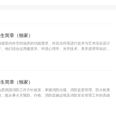
招生简章（独家）
根据室内外空间场所的功能需求，对其光环境进行技术与艺术综合设计
才。他们综合运用建筑学、环境心理学、光学技术、美学原理等知识，
明环境进行系统性创意设计与技术落地。从事的主要工作包括：现场调
创意设计、效果图绘制、照明设备选型、供
招生简章（独家）
熟悉我国消防工作方针政策，掌握消防法规、消防监督管理、防火检查
能，能从事火灾预防、扑救、消防设施运维及消防安全管理工作的高级
人才。