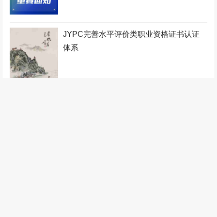
少儿教师考试网
地质工程师考试网
宠物医师考试网
人力资源管理师考试网
铁路工程师考试网
物业管理师考试网
JYPC完善水平评价类职业资格证书认证
工业设计师考试网
税务筹划师考试网
监理工程师考试网
体系
健康管理师考试网
少儿艺术考级网
验光配镜师考试网
统计分析师考试网
自动化工程师考试网
少儿音乐考级网
农业工程师考试网
传感网工程师考试网
办公自动化工程师考试网
职业技能证书考试网
装配式建筑师考试网
针灸推拿师考试网
管理工程师考试网
数控工程师考试网
判了！JYPC胜诉！
无人机工程师考试网
计算机工程师考试网
全国统一职业技能鉴定网
医疗器械工程师考试网
江苏英才集团
林业工程师考试网
焊接工程师考试网
计算机应用工程师考试网
职业资格证书全国统一查
询网
JYPC完善职业技能等级证书评价体系
电子竞技师考试网
汽车工程师考试网
少儿表演考级网