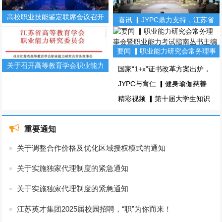
高校职业技能鉴定联席会议召开
喜讯 ▎JYPC鼎力支持，江苏省
（第二期）
第十届大学生知识竞赛！(图文)
要闻 ▎职业能力研究会常务理事
会暨职业能力考试指南丛书主编
关于召开高等教育学会职业能力
国家“1+x”证书改革方案出炉，
会(图文)
研究会常务理事会暨职业能力丛
哪些证书备受青睐？(图文)
JYPC与育仁 ▎健身瑜伽慈善
书主编会的通知
主题颁奖盛典，圆满落幕！(图
精彩视频 ▎第十届大学生知识
文)
竞赛总决赛！(图文)
重要通知
关于调整合作价格及优化区域授权模式的通知
关于实施独家代理制度的紧急通知
关于实施独家代理制度的紧急通知
江苏英才集团2025届校园招聘，“职”为你而来！