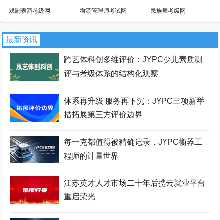
戏剧表演考级网
物流管理师考试网
民族舞考级网
小提琴考级网
文物鉴定师考试网
景区管理师考试网
最新资讯
吉他考级网
平面设计师考试网
话剧表演考级网
跨艺体科创多维评价：JYPC少儿素质测
新媒体运营师考试网
家具设计师考试网
芭蕾舞考级网
评与考级体系的结构化观察
职业资格考试报名网
网店运营师考试网
区块链工程师考试网
体系再升级 服务再下沉：JYPC三项新举
财务管理师考试网
国际商务师考试网
少儿考试网
措拓展第三方评价边界
职业资格证书网
智能工程师考试网
职业资格等级证书网
每一克都值得被精确记录，JYPC衡器工
经济师考试网
职业分析师考试网
拉丁舞考级网
程师的计量世界
街舞考级网
安全管理师考试网
暖通工程师考试网
江苏英才人才市场二十年后携云就业平台
会展策划师考试网
羽毛球考级网
证券分析师考试网
重启荣光
采购管理师考试网
食品检验师考试网
市政工程师考试网