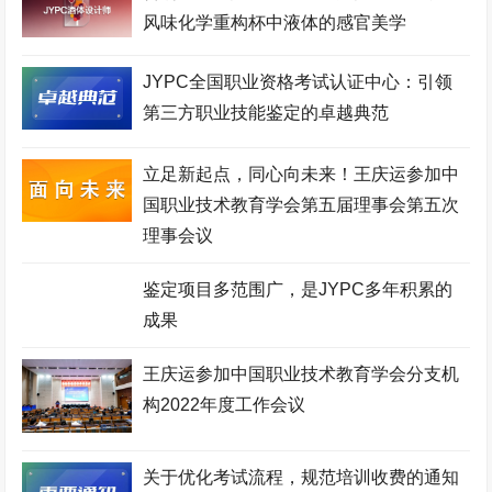
风味化学重构杯中液体的感官美学
职业技能证书考试网
机器人工程师考试网
机械工程师考试网
生物工程师考试网
化妆品配方师考试网
移动通信工程师考试网
JYPC全国职业资格考试认证中心：引领
第三方职业技能鉴定的卓越典范
测绘工程师考试网
高铁乘务师考试网
英语培训师考试网
心理咨询师考试网
少儿舞蹈考级网
环境工程师考试网
立足新起点，同心向未来！王庆运参加中
国职业技术教育学会第五届理事会第五次
少儿美术考级网
网络工程师考试网
健康照护师考试网
理事会议
电子商务师考试网
少儿实践网
展示设计师考试网
鉴定项目多范围广，是JYPC多年积累的
少儿考试网
职业资格培训网
医院管理师考试网
成果
美容美体师考试网
金融分析师考试网
中草药工程师考试网
少儿竞赛网
护理管理师考试网
企业管理师考试网
王庆运参加中国职业技术教育学会分支机
构2022年度工作会议
家政管理师考试网
电竞运营师考试网
JYPC全国职业资格考试
认证中心
工程咨询师考试网
少儿考试网
机电工程师考试网
关于优化考试流程，规范培训收费的通知