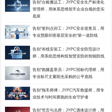
酒店管理师考试网
职业技能鉴定证书网
服装设计师考试网
告别“台账搬运工：JYPC安全生产标准化
管理师，用体系思维筑牢企业合规的坚实
招投标工程师考试网
古筝考级网
书法考级网
底座
儿童画考级网
Bim工程师考试网
展示设计师考试网
告别“签到点卯工：JYPC安全巡查员，用
少儿考试网
营销管理师考试网
职业资格考试网
专业慧眼织密基层安全的“第一道防线
健身教练网
智能财税师考试网
摄影师考试网
告别“布线安装工：JYPC安全防范设计
易学风水师考试网
乘务管理师考试网
公路工程师考试网
师，用系统思维构筑智慧安防的智能防线
中餐工艺师考试网
礼仪考级网
室内设计师考试网
告别“跑腿盖章员：JYPC招标代理师，用
模特考级网
少儿考试网
少儿英语考级网
专业标尺丈量阳光采购的公平底线
Web前端工程师考试网
击剑考级网
钢琴考级网
告别“拖车师傅：JYPC汽车救援师，用专
建筑八大员考试网
电子工程师考试网
江苏英才职业技能鉴定集
团
业技术与时间赛跑的生命守护者
口腔美容师考试网
建筑安装工程师考试网
城市轨道工程师考试网
空中乘务师考试网
理财规划师考试网
物联网工程师考试网
告别“凭舌勾兑师：JYPC酒体设计师，用