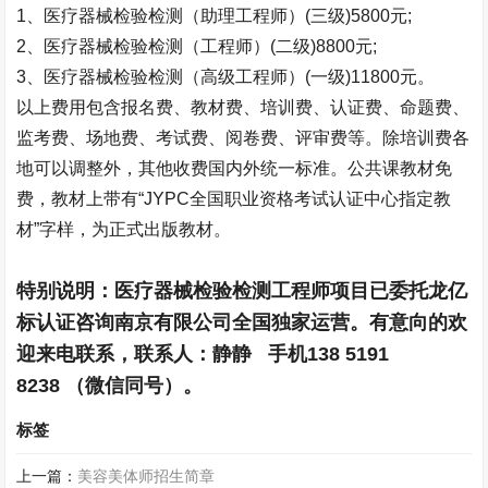
1
、医疗器械检验检测（助理工程师）
(
三级
)5800
元
;
2
、医疗器械检验检测（工程师）
(
二级
)8800
元
;
3
、医疗器械检验检测（高级工程师）
(
一级
)11800
元。
以上费用包含报名费、教材费、培训费、认证费、命题费、
监考费、场地费、考试费、阅卷费、评审费等。除培训费各
地可以调整外，其他收费国内外统一标准。公共课教材免
费，教材上带有“
JYPC
全国职业资格考试认证中心指定教
材”字样，为正式出版教材。
特别说明：医疗器械检验检测工程师项目已委托龙亿
标认证咨询南京有限公司全国独家运营。有意向的欢
迎来电联系，联系人：
静静
手机
138 5191
8238
（微信同号）。
标签
上一篇：
美容美体师招生简章