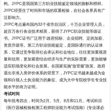
构。
JYPC
是我国第三方职业技能鉴定领域的旗帜和榜样。
JYPC
经受住了时间和市场的双重检验，在社会各界具有广
泛影响力。
JYPC
考点遍布国内
32
个省市自治区，十万企业管理人员，
超百万各行各业技术精英，获得了
JYPC
职业技能等级证
书。
JYPC
证书广泛用于
:
政府招标、企业招聘、定岗加薪、
资质升级等。第三方职业技能鉴定，是国际通行的认证体
系，它通过竞争取得社会承认和社会地位，往往更加重视质
量和信用，更加紧密结合经济与生产的实际需要，更加能够
适应职场变化和社会发展。在国家实施“放管服”政策、政府
退出非准入类评价体系的背景下，
JYPC
证书越来越成为金
领和白领人士执业能力的象征、成为大中专院校学生专业技
能水平的有力证明。
考试时间
每年统考四次，时间为
2
月、
5
月、
8
月和
11
月。考试科目
《医疗器械检验检测工程师职业能力考试指南》
(
专业课必