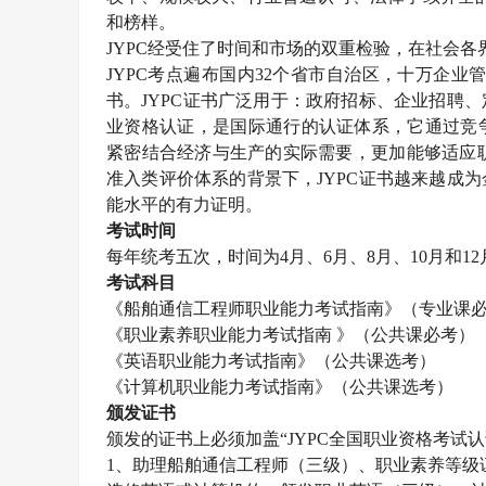
和榜样。
JYPC
经受住了时间和市场的双重检验，在社会各
JYPC
考点遍布国内
32
个省市自治区，十万企业
书。
JYPC
证书广泛用于：政府招标、企业招聘、
业资格认证，是国际通行的认证体系，它通过竞
紧密结合经济与生产的实际需要，更加能够适应职
准入类评价体系的背景下，
JYPC
证书越来越成为
能水平的有力证明。
考试时间
每年统考五次，时间为
4
月、
6
月、
8
月、
10
月和
12
考试科目
《船舶通信工程师职业能力考试指南》（专业课
《职业素养职业能力考试指南 》（公共课必考）
《英语职业能力考试指南》（公共课选考）
《计算机职业能力考试指南》（公共课选考）
颁发证书
颁发的证书上必须加盖“
JYPC
全国职业资格考试认
1
、助理船舶通信工程师（三级）、职业素养等级