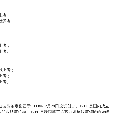
上者。
优秀者。
上者；
上者。
以上者；
上者；
上者。
业技能鉴定集团于
1999
年
12
月
28
日投资创办。
JYPC
是国内成立
的职业认证机构。
JYPC
是我国第三方职业资格认证领域的旗帜