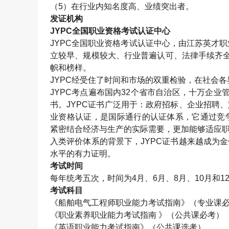
（
5
）在行业内知名度高、业绩突出者。
发证机构
JYPC
全国职业资格考试认证中心
JYPC
全国职业资格考试认证中心，由江苏英才职
立较早、规模较大、行业普遍认可、法律手续齐
帜和榜样。
JYPC
经受住了时间和市场的双重检验，在社会各
JYPC
考点遍布国内
32
个省市自治区，十万企业
书。
JYPC
证书广泛用于：政府招标、企业招聘、
业资格认证，是国际通行的认证体系，它通过竞
紧密结合经济与生产的实际需要，更加能够适应职
入类评价体系的背景下，
JYPC
证书越来越成为金
水平的有力证明。
考试时间
每年统考五次，时间为
4
月、
6
月、
8
月、
10
月和
1
考试科目
《船舶电气工程师职业能力考试指南》（专业课
《职业素养职业能力考试指南 》（公共课必考）
《英语职业能力考试指南》（公共课选考）