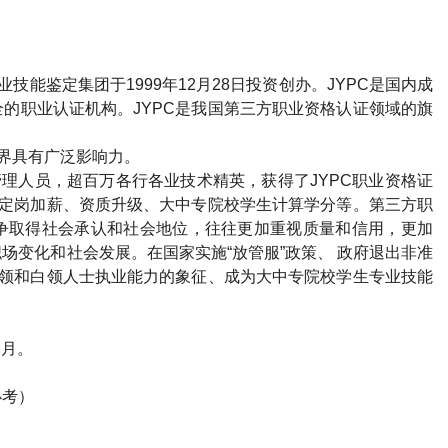
业技能鉴定集团于
1999
年
12
月
28
日投资创办。
JYPC
是国内成
全的职业认证机构。
JYPC
是我国第三方职业资格认证领域的旗
界具有广泛影响力。
管理人员，超百万各行各业技术精英，获得了
JYPC
职业资格证
定岗加薪、资质升级、大中专院校学生计算学分等。第三方职
争取得社会承认和社会地位，往往更加重视质量和信用，更加
场变化和社会发展。在国家实施“放管服”政策、 政府退出非准
领和白领人士执业能力的象征、成为大中专院校学生专业技能
2
月。
必考）