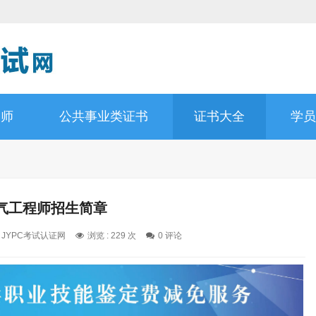
询师
公共事业类证书
证书大全
学员
气工程师招生简章
: JYPC考试认证网
浏览 : 229 次
0 评论