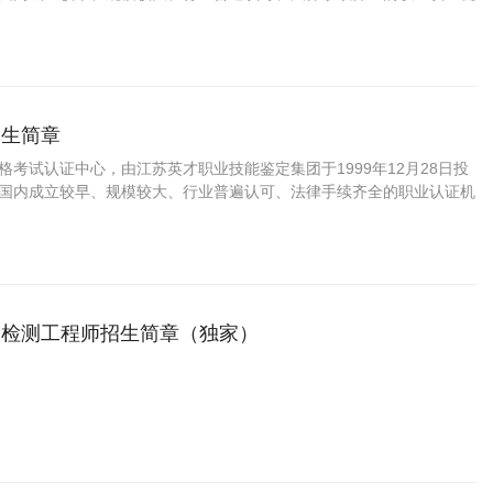
方职业资格认证领域的旗帜和榜样。
招生简章
资格考试认证中心，由江苏英才职业技能鉴定集团于1999年12月28日投
C是国内成立较早、规模较大、行业普遍认可、法律手续齐全的职业认证机
国第三方职业资格认证领域的旗帜和榜样。
验检测工程师招生简章（独家）