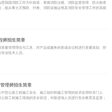
熟悉我国消防工作方针政策，掌握消防法规、消防监督管理、防火检查
能，能从事火灾预防、扑救、消防设施运维及消防安全管理工作的高级
人才。
工程师招生简章
用质量管理理论与工具，对产品或服务的形成全过程进行质量策划、控
的专业技术人员。
全管理师招生简章
大中型公路工程施工安全、施工组织和施工管理的技术应用性专门人
查公路工程施工现场的安全状况，对新进场人员进行安全教育及监督；
底落实情况；在公路工程施工现场内发现的安全隐患立即向立即项目经
报并有权要求立即停止公路工程施工作业。有权检查与安全相关的内业