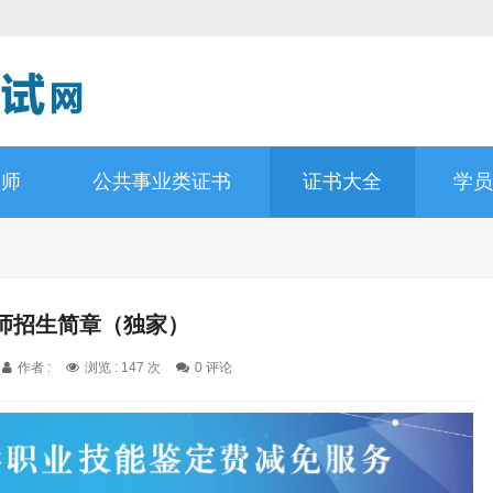
询师
公共事业类证书
证书大全
学员
师招生简章（独家）
作者 :
浏览 : 147 次
0 评论