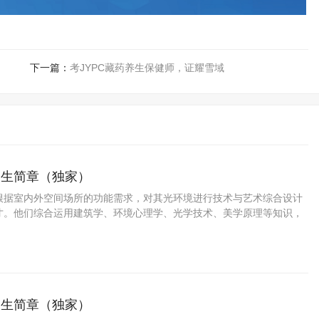
下一篇：
考JYPC藏药养生保健师，证耀雪域
招生简章（独家）
根据室内外空间场所的功能需求，对其光环境进行技术与艺术综合设计
才。他们综合运用建筑学、环境心理学、光学技术、美学原理等知识，
明环境进行系统性创意设计与技术落地。从事的主要工作包括：现场调
创意设计、效果图绘制、照明设备选型、供
招生简章（独家）