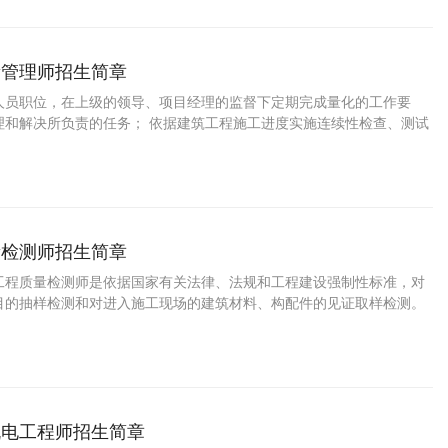
录等文件并督促相关人员完善改进。公路工程安全管理师及项目经理是
场的第一安全责任人，公路工程施工现场内所有人员要积极配合公路工
作。公路工程安全管理师掌握本职工作所需的安
量管理师招生简章
人员职位，在上级的领导、项目经理的监督下定期完成量化的工作要
理和解决所负责的任务； 依据建筑工程施工进度实施连续性检查、测试
保建筑工程质量符合国家现行施工质量验收规范合格标准； 对建筑工程
工序的质量检查； 对建筑工程原材料的样本测试和质量检测； 负责建筑
的质量异常的处理与跟踪；负责建筑工程的质量要求，组织相关单位分
告，提出质量改进方案以改进质量、成本和整体效率。
量检测师招生简章
工程质量检测师是依据国家有关法律、法规和工程建设强制性标准，对
目的抽样检测和对进入施工现场的建筑材料、构配件的见证取样检测。
现的建设单位、监理单位、施工单位违反有关法律、法规和工程建设强
，以及涉及结构安全检测结果的不合格情况，及时报告工程所在地建设
机电工程师招生简章