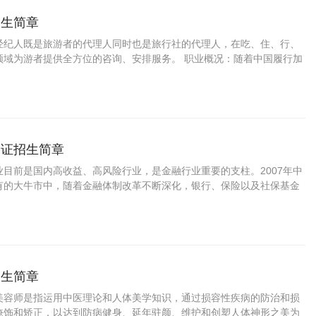
招生简章
经纪人既是旅游者的代理人同时也是旅行社的代理人，在吃、住、行、
领域为游者提供全方位的咨询、安排服务。 职业概况：随着中国履行加
境
格证招生简章
业目前是国内高收益、高风险行业，是金融行业重要的支柱。2007年中
有的大牛市中，随着金融体制改革不断深化，银行、保险以及社保基金
资
招生简章
美容师是指运用中医理论和人体美学知识，通过损容性疾病的防治和损
掩饰和矫正，以达到防病健身、延年驻颜、维护和创塑人体神形之美为