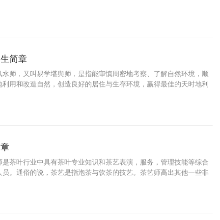
国社
招生简章
风水师，又叫易学堪舆师，是指能审慎周密地考察、了解自然环境，顺
地利用和改造自然，创造良好的居住与生存环境，赢得最佳的天时地利
人合一的至
简章
师是茶叶行业中具有茶叶专业知识和茶艺表演，服务，管理技能等综合
人员。通俗的说，茶艺是指泡茶与饮茶的技艺。茶艺师高出其他一些非
在