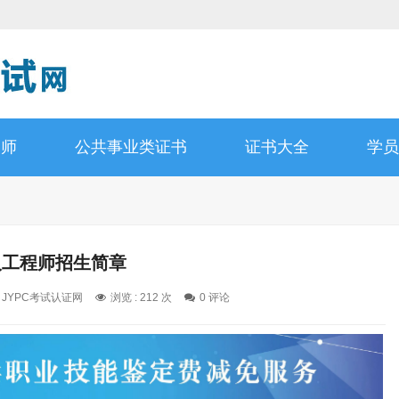
询师
公共事业类证书
证书大全
学员
人工程师招生简章
: JYPC考试认证网
浏览 : 212 次
0 评论