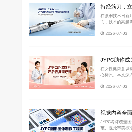
持经筋刀，立
在微创技术日新
而，技术的高超需
职业资格考试认证
2026-07-03
JYPC助你
在女性健康意识
心标尺。本文深
证体系，分析持
2026-07-03
视觉内容全面
职场硬资质
JYPC考评覆
范、视觉审美标