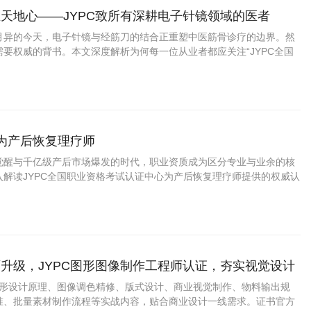
天地心——JYPC致所有深耕电子针镜领域的医者
月异的今天，电子针镜与经筋刀的结合正重塑中医筋骨诊疗的边界。然
要权威的背书。本文深度解析为何每一位从业者都应关注“JYPC全国
中心”推出的“电子针镜经筋刀职业医师
成为产后恢复理疗师
觉醒与千亿级产后市场爆发的时代，职业资质成为区分专业与业余的核
入解读JYPC全国职业资格考试认证中心为产后恢复理疗师提供的权威认
证上岗如何成为从业者赢得市场信任、提升职业竞争力的关键路径。
升级，JYPC图形图像制作工程师认证，夯实视觉设计
盖图形设计原理、图像调色精修、版式设计、商业视觉制作、物料输出规
准、批量素材制作流程等实战内容，贴合商业设计一线需求。证书官方