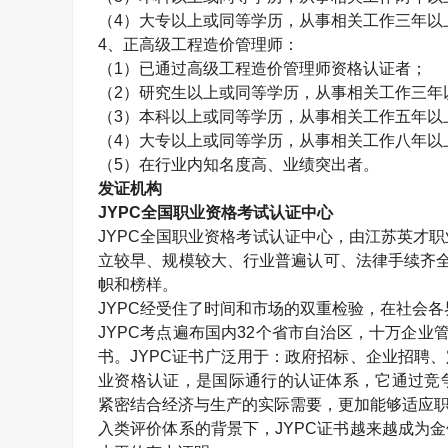
（
4
）大专以上或同等学历，从事相关工作三年以
4
、正高级工程造价管理师：
（
1
）已通过高级工程造价管理师资格认证者；
（
2
）研究生以上或同等学历，从事相关工作三年
（
3
）本科以上或同等学历，从事相关工作五年以
（
4
）大专以上或同等学历，从事相关工作八年以
（
5
）在行业内知名度高、业绩突出者。
发证机构
JYPC
全国职业资格考试认证中心
JYPC
全国职业资格考试认证中心，由江苏英才职
立较早、规模较大、行业普遍认可、法律手续齐
帜和榜样。
JYPC
经受住了时间和市场的双重检验，在社会各
JYPC
考点遍布国内
32
个省市自治区，十万企业
书。
JYPC
证书广泛用于：政府招标、企业招聘、
业资格认证，是国际通行的认证体系，它通过竞
紧密结合经济与生产的实际需要，更加能够适应职
入类评价体系的背景下，
JYPC
证书越来越成为金