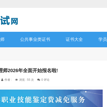
询师
公共事业类证书
证书大全
学员
理师2026年全面开始报名啦!
作者 :
浏览 : 55 次
0 评论