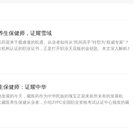
药养生保健师，证耀雪域
药迎来千载难逢的机遇。从业者如何从“民间高手”转型为“权威专家”？
方机构认证的职业证书，正是打开职业天花板的金钥匙。本文深入解析J
资格考试认证中心颁发的藏药养生保健师证书如何为你的专业能力
养生保健师：证耀中华
勃发展的今天，藏医药作为中华民族的瑰宝正迎来前所未有的发展机
大藏医养生保健从业者，介绍JYPC全国职业资格考试认证中心颁发的藏
书，帮助您在职业发展中把握先机、实现价值。