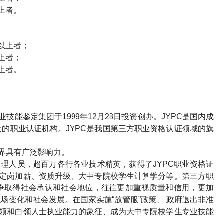
上者。
以上者；
上者；
上者。
业技能鉴定集团于
1999
年
12
月
28
日投资创办。
JYPC
是国内成
全的职业认证机构。
JYPC
是我国第三方职业资格认证领域的旗
界具有广泛影响力。
管理人员，超百万各行各业技术精英，获得了
JYPC
职业资格证
定岗加薪、资质升级、大中专院校学生计算学分等。第三方职
争取得社会承认和社会地位，往往更加重视质量和信用，更加
场变化和社会发展。在国家实施“放管服”政策、 政府退出非准
领和白领人士执业能力的象征、成为大中专院校学生专业技能